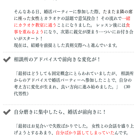
そんなある日、婚活パーティーに参加した際、
たまたま隣の席
に座った女性
とカラオケの話題で意気投合！ その流れで
一緒
にカラオケ教室に通う
ことになりました。 レッスン後には
食
事を重ねるよう
になり、次第に親交が深まり…ついにお付き合
いがスタート！
現在は、結婚を前提とした真剣交際へと進んでいます。
相談所のアドバイスで前向きな変化が！
「最初はどうしても固定概念にとらわれていましたが、 相談所
からのアドバイスで婚活パーティーへ参加したことで、自分の
考え方に変化が生まれ、良い方向に進み始めました。」 （30
代男性）
自分磨きに集中したら、婚活が前向きに！
「最初はお見合いで失敗ばかりでした。 女性との会話を盛り上
げようとするあまり、
自分ばかり話してしまっていた
んです。