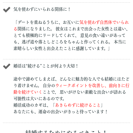
気を使わずにいられる関係に！
「デートを重ねるうちに、お互いに
気を使わず自然体でいられ
る
関係になりました。 彼女はこれまで出会った女性とは違い、
とても積極的にリードしてくれて、 意見の食い違いがあって
も、逃げ道や落としどころをちゃんと作ってくれる。 本当に
素晴らしい女性と出会えたことに感謝しています。」
婚活は“続ける”ことが何より大切！
途中で諦めてしまえば、どんなに魅力的な人でも結婚にはたど
り着けません。 自分の
ウィークポイントを改善し、前向きに行
動を続けていく
ことで、 思いがけない素敵な出会いが訪れる
可能性は大いにあるのです。
婚活成功のカギは、「
あきらめずに続けること
」
あなたにも、運命の出会いがきっと待っています！
結婚するためにやるべきこと！