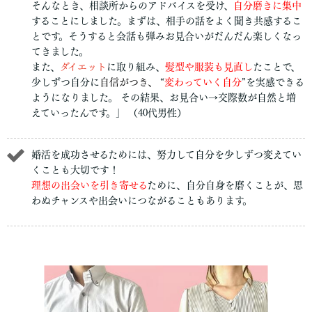
そんなとき、相談所からのアドバイスを受け、
自分磨きに集中
することにしました。まずは、相手の話をよく聞き共感するこ
とです。そうすると会話も弾みお見合いがだんだん楽しくなっ
てきました。
また、
ダイエット
に取り組み、
髪型や服装も見直し
たことで、
少しずつ自分に
自信がつき、
“
変わっていく自分
”を実感できる
ようになりました。 その結果、お見合い→交際数が自然と増
えていったんです。」 （40代男性）
婚活を成功させるためには、努力して自分を少しずつ変えてい
くことも大切です！
理想の出会いを引き寄せる
ために、自分自身を磨くことが、思
わぬチャンスや出会いにつながることもあります。