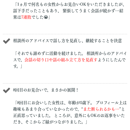
「1ヵ月で何名もの女性からお見合いOKをいただきましたが、
話下手だったこともあり、 緊張してうまく会話が続かず…結
果は
7連敗
でした😭」
相談所のアドバイスで話し方を見直し、継続することを決意
「それでも諦めずに活動を続けました。 相談所からのアドバイ
スで、
会話の切り口や話の組み立て方を見直す
ようにしたんで
す。」
8回目のお見合いで、まさかの展開！
「8回目にお会いした女性は、年齢が5歳下。 プロフィール上は
趣味もあまり合っていなかったので、“
また断られるかも…
”と
正直思っていました。 ところが、意外にもOKのお返事をいた
だき、そこからご縁がつながりました。」