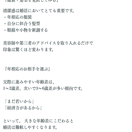
『服装・髪型を見直してみる』
清潔感は婚活においてとても重要です。
・年相応の服装
・自分に似合う髪型
・眼鏡や小物を新調する
美容師や第三者のアドバイスを取り入れるだけで
印象は驚くほど変わります。
『年相応のお相手を選ぶ』
交際に進みやすい年齢差は、
1〜2歳差、次いで3〜6歳差が多い傾向です。
「まだ若いから」
「経済力があるから」
といって、 大きな年齢差にこだわると
婚活は難航しやすくなります。